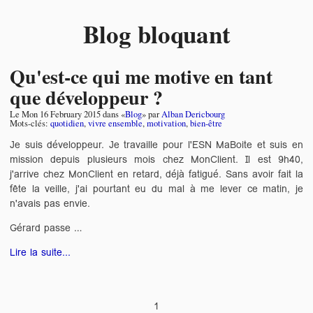
Blog bloquant
Qu'est-ce qui me motive en tant
que développeur ?
Le
Mon 16 February 2015
dans «
Blog
» par
Alban Dericbourg
Mots-clés:
quotidien
,
vivre ensemble
,
motivation
,
bien-être
Je suis développeur. Je travaille pour l'ESN MaBoite et suis en
mission depuis plusieurs mois chez MonClient. Il est 9h40,
j'arrive chez MonClient en retard, déjà fatigué. Sans avoir fait la
fête la veille, j'ai pourtant eu du mal à me lever ce matin, je
n'avais pas envie.
Gérard passe …
Lire la suite...
1